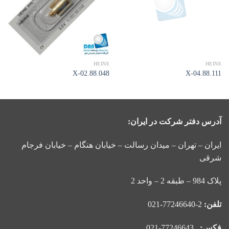
مندی
مندی
ها
ها
HEINE
HEINE
X-02.88.048
X-04.88.111
آدرس دفتر شرکت در ایران:
ایران – تهران – میدان رسالت – خیابان هنگام – خیابان فرجام
شرقی
پلاک 984 – طبقه 2 – واحد 2
تلفن:
2-77246640-021
فکس:
77246643-021