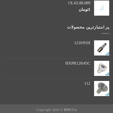
1X-02.88.089
1
تومان
پر امتیازترین محصولات
1210/91H
HXPR120/45C
112
Copyright 2026 ©
DNN Co