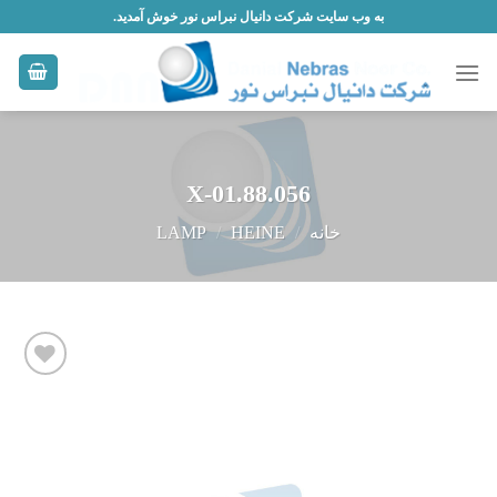
Skip
به وب سایت شرکت دانیال نبراس نور خوش آمدید.
to
content
X-01.88.056
خانه
/
HEINE
/
LAMP
افزودن
به
علاقه
مندی
ها