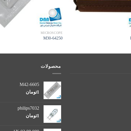
MICROSCOPE
M30-64250
محصولات
M42-6605
1
تومان
philips7032
1
تومان