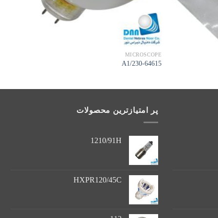
MICROSCOPE
A1/230-64615
پر امتیازترین محصولات
1210/91H
HXPR120/45C