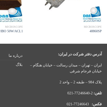
MICROSCOPE
MICROSCOPE
HBO 50W/ACL1
48860SP
آدرس دفتر شرکت در ایران:
درباره ما
بلاگ
ایران – تهران – میدان رسالت – خیابان هنگام –
خیابان فرجام شرقی
پلاک 984 – طبقه 2 – واحد 2
تلفن:
2-77246640-021
فکس:
77246643-021