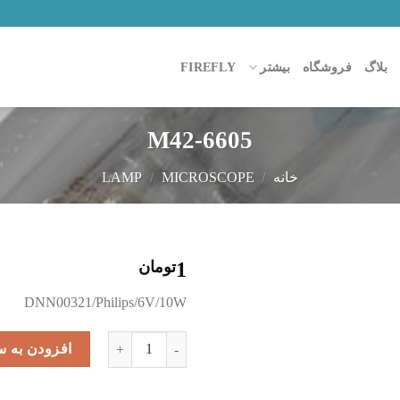
بلاگ
فروشگاه
بیشتر
FIREFLY
M42-6605
خانه
/
MICROSCOPE
/
LAMP
1
تومان
افزودن
DNN00321/Philips/6V/10W
به
علاقه
M42-6605 عدد
مندی
افزودن به س
ها