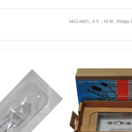
M42-6605 , 6 V , 10 W , Philip
افزودن
به
علاقه
مندی
ها