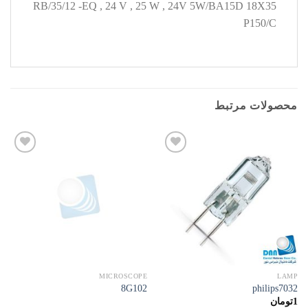
RB/35/12 -EQ , 24 V , 25 W , 24V 5W/BA15D 18X35
P150/C
محصولات مرتبط
افزودن
افزودن
به
به
علاقه
علاقه
مندی
مندی
ها
ها
MICROSCOPE
LAMP
8G102
philips7032
1
تومان