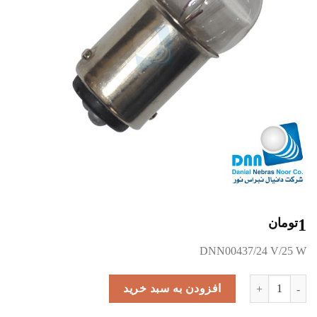
1
تومان
DNN00437/24 V/25 W
RB/35/12 -EQ عدد
افزودن به سبد خرید