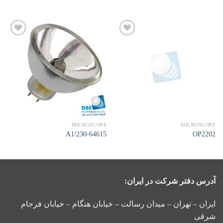
افزودن
افزودن
به
به
علاقه
علاقه
مندی
مندی
ها
ها
MICROSCOPE
MICROSCOPE
A1/230-64615
OP2202
آدرس دفتر شرکت در ایران:
ایران – تهران – میدان رسالت – خیابان هنگام – خیابان فرجام
شرقی