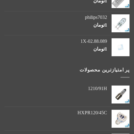
1
تومان
philips7032
1
تومان
1X-02.88.089
1
تومان
پر امتیازترین محصولات
1210/91H
HXPR120/45C