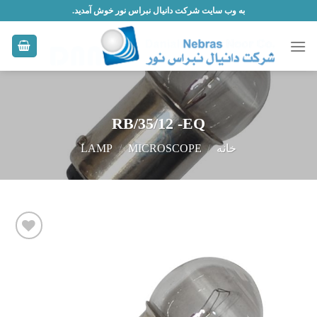
Skip
به وب سایت شرکت دانیال نبراس نور خوش آمدید.
to
content
RB/35/12 -EQ
خانه
/
MICROSCOPE
/
LAMP
افزودن
به
علاقه
مندی
ها