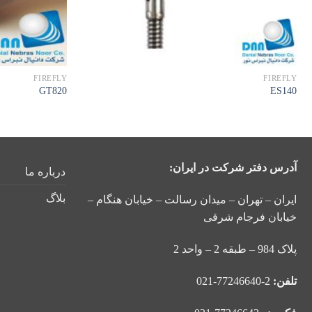
FIREFLY
FIREFLY
GT820
ES140
آدرس دفتر شرکت در ایران:
درباره ما
بلاگ
ایران – تهران – میدان رسالت – خیابان هنگام –
خیابان فرجام شرقی
پلاک 984 – طبقه 2 – واحد 2
تلفن:
2-77246640-021