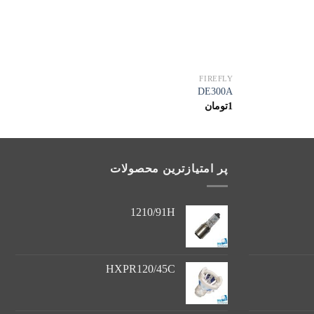
FIREFLY
DE300A
1
تومان
پر امتیازترین محصولات
1210/91H
HXPR120/45C