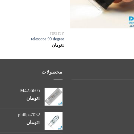
FIREFLY
telescope 90 degree
1
تومان
محصولات
M42-6605
1
تومان
philips7032
1
تومان