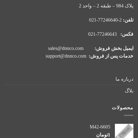
پلاک 984 – طبقه 2 – واحد 2
تلفن:
2-77246640-021
فکس:
77246643-021
ایمیل بخش فروش:
sales@dnnco.com
خدمات پس از فروش:
support@dnnco.com
درباره ما
بلاگ
محصولات
M42-6605
1
تومان