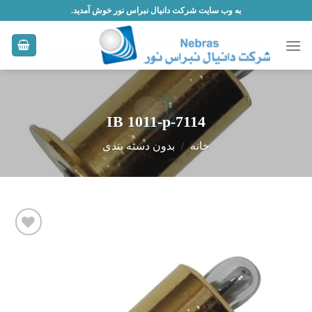
Skip
به وب سایت شرکت دانیال نبراس نور خوش آمدید.
to
content
IB 1011-p-7114
خانه
/
بدون دسته بندی
افزودن
به
علاقه
مندی
ها