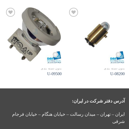
افزودن
افزودن
به
به
علاقه
علاقه
مندی
مندی
ها
ها
بدون دسته بندی
بدون دسته بندی
09500-U
08200-U
آدرس دفتر شرکت در ایران:
ایران – تهران – میدان رسالت – خیابان هنگام – خیابان فرجام
شرقی