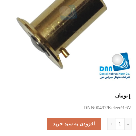
1
تومان
DNN00497/Keleer/3.6V
IB 1011-p-7114 عدد
افزودن به سبد خرید