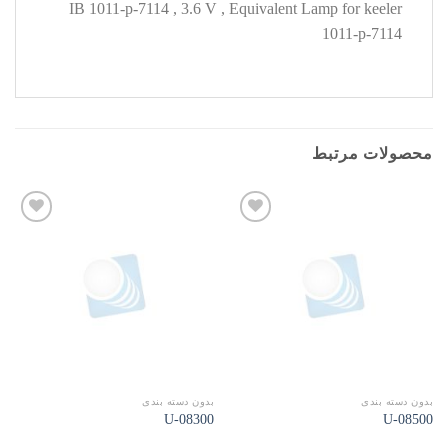
IB 1011-p-7114 , 3.6 V , Equivalent Lamp for keeler
1011-p-7114
محصولات مرتبط
افزودن
افزودن
به
به
علاقه
علاقه
مندی
مندی
ها
ها
بدون دسته بندی
بدون دسته بندی
08300-U
08500-U