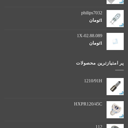
philips7032
1
تومان
1X-02.88.089
1
تومان
پر امتیازترین محصولات
1210/91H
HXPR120/45C
112