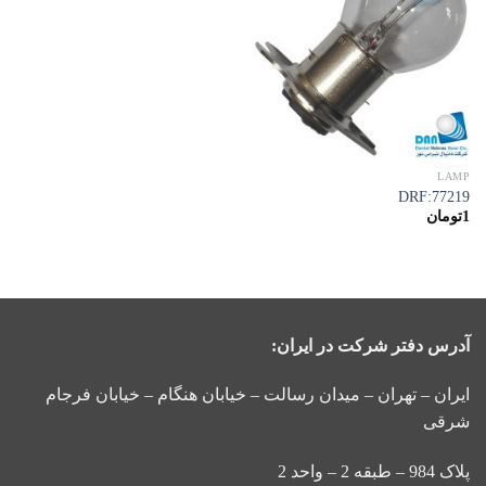
به
علاقه
مندی
ها
LAMP
77219:DRF
1
تومان
آدرس دفتر شرکت در ایران:
ایران – تهران – میدان رسالت – خیابان هنگام – خیابان فرجام
شرقی
پلاک 984 – طبقه 2 – واحد 2