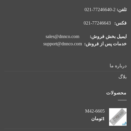
تلفن:
2-77246640-021
فکس:
77246643-021
ایمیل بخش فروش:
sales@dnnco.com
خدمات پس از فروش:
support@dnnco.com
درباره ما
بلاگ
محصولات
M42-6605
1
تومان