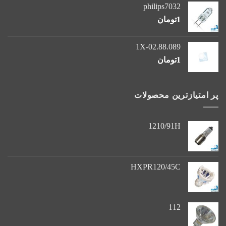
philips7032
1
تومان
1X-02.88.089
1
تومان
پر امتیازترین محصولات
1210/91H
HXPR120/45C
112