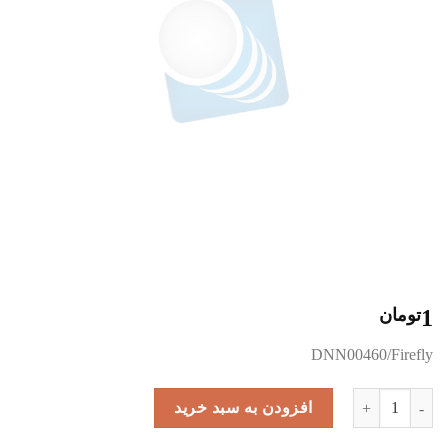
1
تومان
DNN00460/Firefly
LED Light Sources عدد
افزودن به سبد خرید