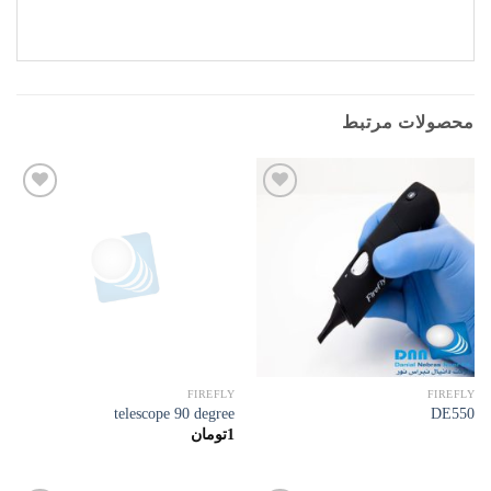
محصولات مرتبط
افزودن
افزودن
به
به
علاقه
علاقه
مندی
مندی
ها
ها
FIREFLY
FIREFLY
telescope 90 degree
DE550
1
تومان