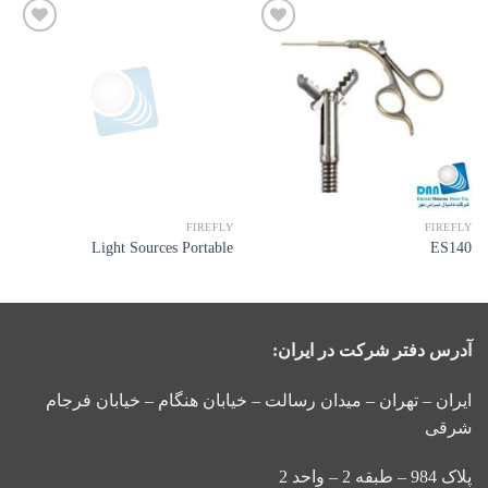
افزودن
افزودن
به
به
علاقه
علاقه
مندی
مندی
ها
ها
FIREFLY
FIREFLY
Light Sources Portable
ES140
آدرس دفتر شرکت در ایران:
ایران – تهران – میدان رسالت – خیابان هنگام – خیابان فرجام
شرقی
پلاک 984 – طبقه 2 – واحد 2