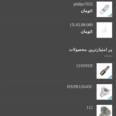
philips7032
1
تومان
1X-02.88.089
1
تومان
پر امتیازترین محصولات
1210/91H
HXPR120/45C
112