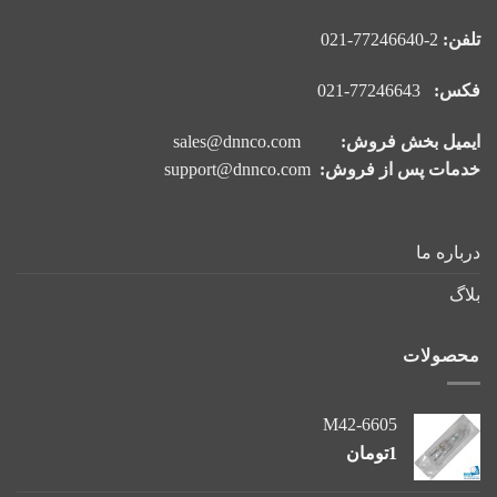
تلفن:
2-77246640-021
فکس:
77246643-021
ایمیل بخش فروش:
sales@dnnco.com
خدمات پس از فروش:
support@dnnco.com
درباره ما
بلاگ
محصولات
M42-6605
1
تومان