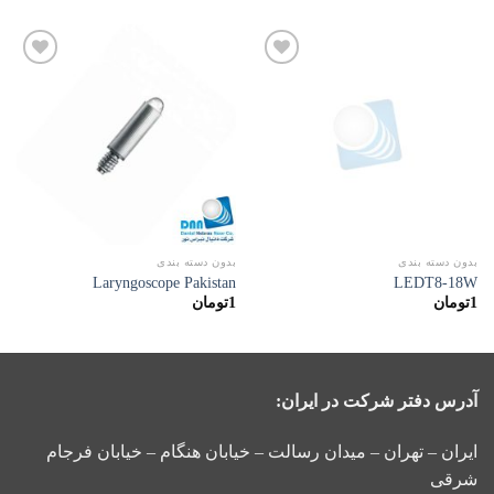
افزودن
افزودن
به
به
علاقه
علاقه
مندی
مندی
ها
ها
بدون دسته بندی
بدون دسته بندی
Laryngoscope Pakistan
LEDT8-18W
1
تومان
1
تومان
آدرس دفتر شرکت در ایران:
ایران – تهران – میدان رسالت – خیابان هنگام – خیابان فرجام
شرقی