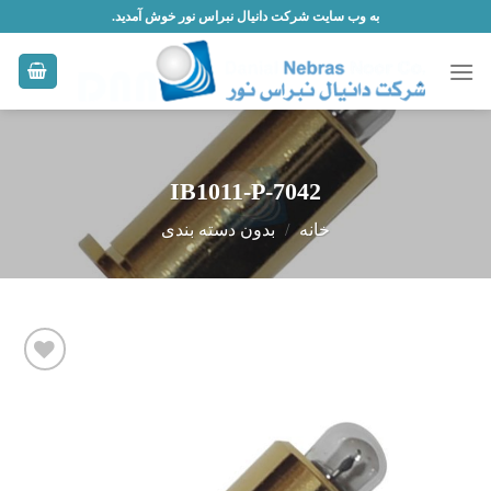
Skip
به وب سایت شرکت دانیال نبراس نور خوش آمدید.
to
content
IB1011-P-7042
خانه
/
بدون دسته بندی
افزودن
به
علاقه
مندی
ها