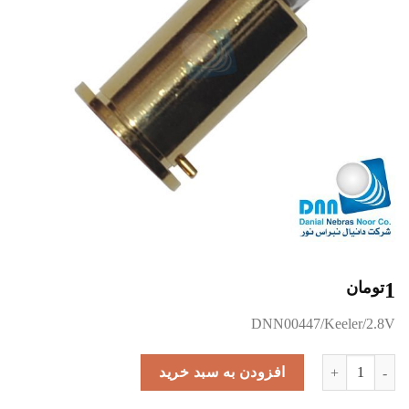
1
تومان
DNN00447/Keeler/2.8V
IB1011-P-7042 عدد
افزودن به سبد خرید