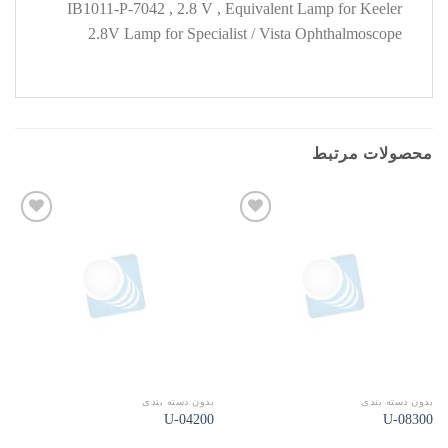
IB1011-P-7042 , 2.8 V , Equivalent Lamp for Keeler
2.8V Lamp for Specialist / Vista Ophthalmoscope
محصولات مرتبط
افزودن
افزودن
به
به
علاقه
علاقه
مندی
مندی
ها
ها
بدون دسته بندی
بدون دسته بندی
04200-U
08300-U