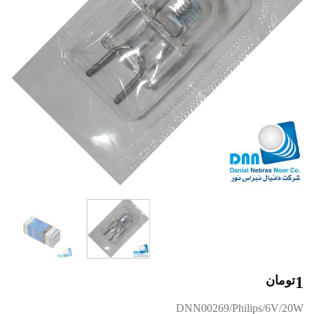
1
تومان
DNN00269/Philips/6V/20W