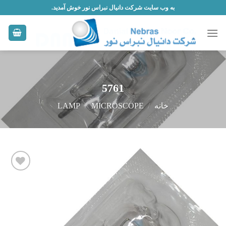
Skip
به وب سایت شرکت دانیال نبراس نور خوش آمدید.
to
content
5761
خانه
/
MICROSCOPE
/
LAMP
افزودن
به
علاقه
مندی
ها