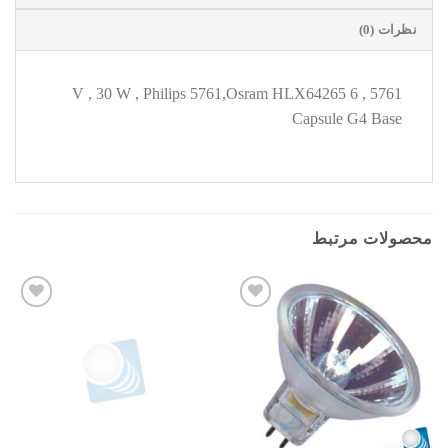
نظرات (0)
5761 , 6 V , 30 W , Philips 5761,Osram HLX64265
Capsule G4 Base
محصولات مرتبط
افزودن
افزودن
به
به
علاقه
علاقه
مندی
مندی
ها
ها