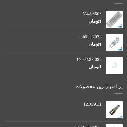
M42-6605
1
تومان
philips7032
1
تومان
1X-02.88.089
1
تومان
پر امتیازترین محصولات
1210/91H