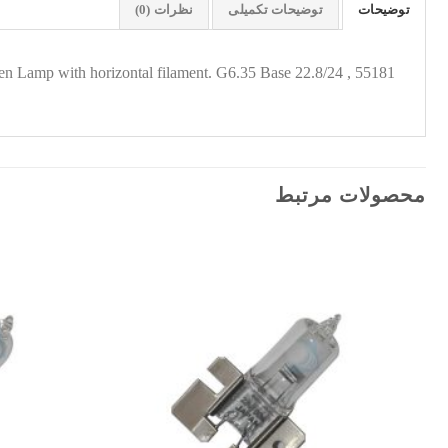
توضیحات
توضیحات تکمیلی
نظرات (0)
55181 , 22.8/24 V , 40 W, Lamp for Narva Halogen Lamp with horizontal filament. G6.35 Base
محصولات مرتبط
افزودن
به
علاقه
مندی
ها