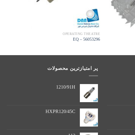
OPERATING THEATRE
56053296 – EQ
پر امتیازترین محصولات
1210/91H
HXPR120/45C