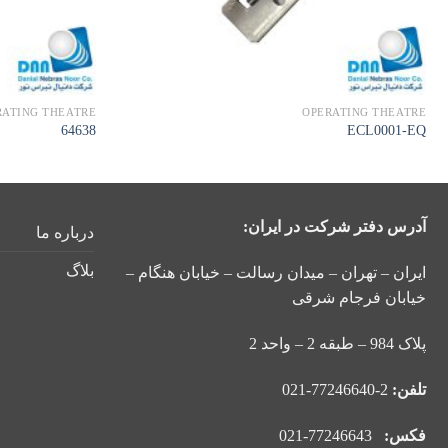
RATING THEATRE
OPERATING THEATRE
64638
ECL0001-EQ
آدرس دفتر شرکت در ایران:
درباره ما
بلاگ
ایران – تهران – میدان رسالت – خیابان هنگام –
خیابان فرجام شرقی
پلاک 984 – طبقه 2 – واحد 2
تلفن:
2-77246640-021
فکس:
77246643-021