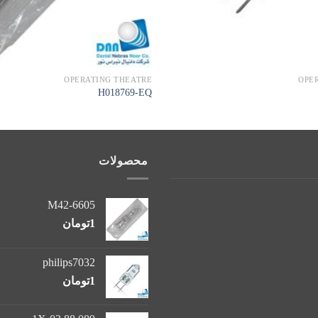
OPERATING THEATRE
OPE
H018769-EQ
محصولات
M42-6605
1
تومان
philips7032
1
تومان