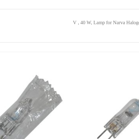
افزودن
به
علاقه
مندی
ها