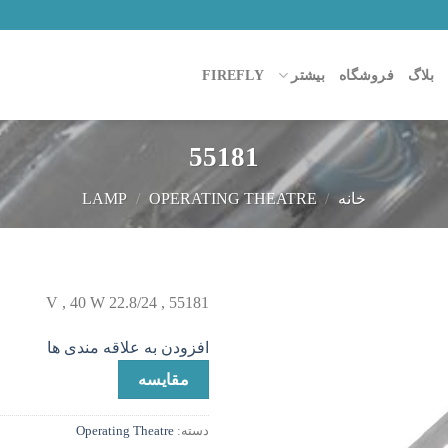
بلاگ
فروشگاه
بیشتر
FIREFLY
55181
خانه
/
OPERATING THEATRE
/
LAMP
55181 , 22.8/24 V , 40 W
افزودن
افزودن به علاقه مندی ها
به
علاقه
مقایسه
مندی
ها
دسته:
Operating Theatre