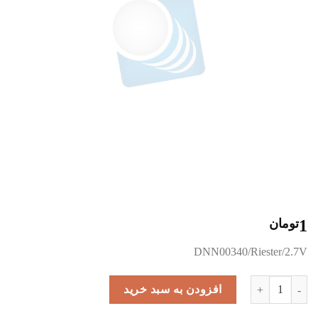
1
تومان
DNN00340/Riester/2.7V
11379 عدد
افزودن به سبد خرید