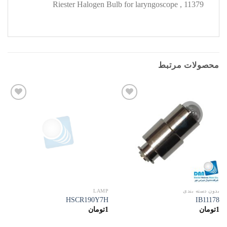
11379 , Riester Halogen Bulb for laryngoscope
محصولات مرتبط
افزودن
افزودن
به
به
علاقه
علاقه
مندی
مندی
ها
ها
بدون دسته بندی
LAMP
HSCR190Y7H
IB11178
1
تومان
1
تومان