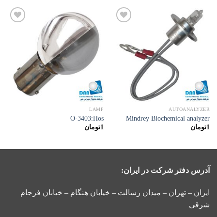
افزودن
افزودن
به
به
علاقه
علاقه
مندی
مندی
ها
ها
LAMP
AUTOANALYZER
O-3403:Hos
Mindrey Biochemical analyzer
1
تومان
1
تومان
آدرس دفتر شرکت در ایران:
ایران – تهران – میدان رسالت – خیابان هنگام – خیابان فرجام
شرقی