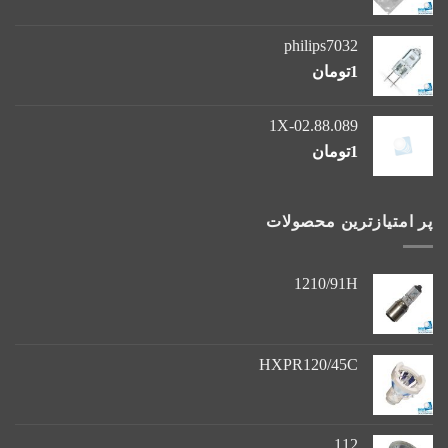
philips7032
1
تومان
1X-02.88.089
1
تومان
پر امتیازترین محصولات
1210/91H
HXPR120/45C
112