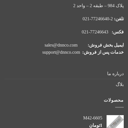
پلاک 984 – طبقه 2 – واحد 2
تلفن:
2-77246640-021
فکس:
77246643-021
ایمیل بخش فروش:
sales@dnnco.com
خدمات پس از فروش:
support@dnnco.com
درباره ما
بلاگ
محصولات
M42-6605
1
تومان