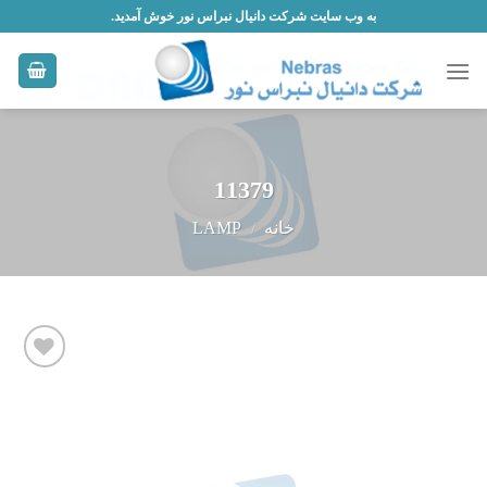
Skip
به وب سایت شرکت دانیال نبراس نور خوش آمدید.
to
content
11379
خانه
/
LAMP
افزودن
به
علاقه
مندی
ها