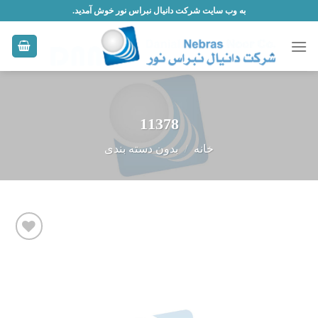
Skip
به وب سایت شرکت دانیال نبراس نور خوش آمدید.
to
content
11378
خانه
/
بدون دسته بندی
افزودن
به
علاقه
مندی
ها