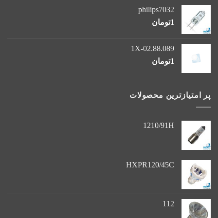
philips7032
1
تومان
1X-02.88.089
1
تومان
پر امتیازترین محصولات
1210/91H
HXPR120/45C
112