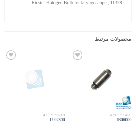
11378 , Riester Halogen Bulb for laryngoscope
محصولات مرتبط
افزودن
افزودن
به
به
علاقه
علاقه
مندی
مندی
ها
ها
بدون دسته بندی
بدون دسته بندی
07800-U
IB06000