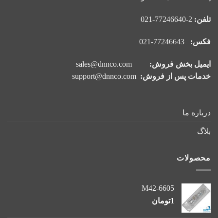
تلفن:
2-77246640-021
فکس:
77246643-021
ایمیل بخش فروش:
sales@dnnco.com
خدمات پس از فروش:
support@dnnco.com
درباره ما
بلاگ
محصولات
M42-6605
1
تومان