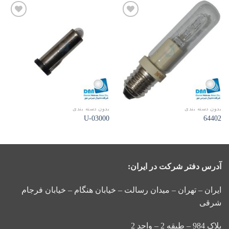
افزودن
افزودن
به
به
علاقه
علاقه
مندی
مندی
ها
ها
بدون دسته بندی
بدون دسته بندی
03000-U
64402
آدرس دفتر شرکت در ایران:
ایران – تهران – میدان رسالت – خیابان هنگام – خیابان فرجام
شرقی
پلاک 984 – طبقه 2 – واحد 2