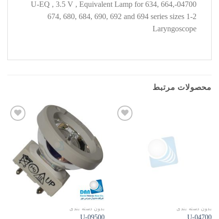
04700-U-EQ , 3.5 V , Equivalent Lamp for 634, 664,
674, 680, 684, 690, 692 and 694 series sizes 1-2
Laryngoscope
محصولات مرتبط
افزودن
افزودن
به
به
علاقه
علاقه
مندی
مندی
ها
ها
بدون دسته بندی
بدون دسته بندی
09500-U
04700-U