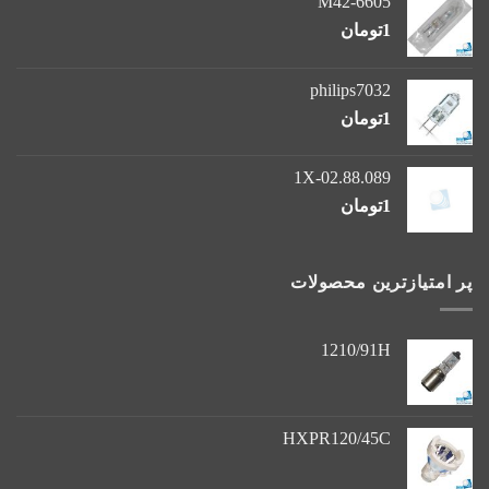
M42-6605
1
تومان
philips7032
1
تومان
1X-02.88.089
1
تومان
پر امتیازترین محصولات
1210/91H
HXPR120/45C