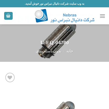
Skip
به وب سایت شرکت دانیال نبراس نور خوش آمدید.
to
content
04700-U-EQ
خانه
/
بدون دسته بندی
افزودن
به
علاقه
مندی
ها