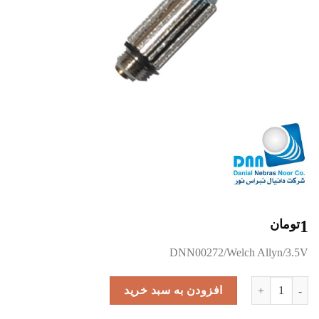
1
تومان
DNN00272/Welch Allyn/3.5V
04700-U-EQ عدد
افزودن به سبد خرید